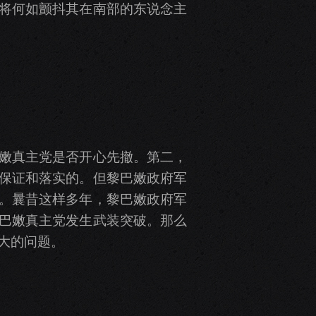
将何如颤抖其在南部的东说念主
嫩真主党是否开心先撤。第二，
保证和落实的。但黎巴嫩政府军
。曩昔这样多年，黎巴嫩政府军
巴嫩真主党发生武装突破。那么
大的问题。