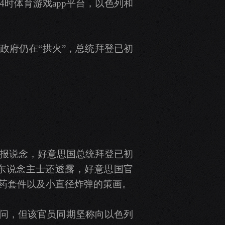
4时体育游戏app平台，以色列和
政府仍在“拱火”，总统拜登已初
日报说念，好意思国总统拜登已初
情东说念主士还透露，好意思国官
药套件以及小直径炸弹的策画。
问，但该官员同期坚称向以色列