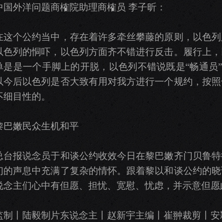
中国外洋问题商榷院助理商榷员 李子昕：
在这个公约当中，存在着许多牵丝攀藤的原则，以色列
以色列的恫吓，以色列方面齐不错进行反击。履行上，
单是是一个手脚上的开脱，以色列不错说既是“畅通员”，
以今后以色列是否大致有用对我方进行一个规约，按照
不细目性的。
黎巴嫩民众生机和平
总台报说念员于和谈公约收效今日在黎巴嫩齐门贝鲁特
们的声息中充满了复杂的情怀。跟着黎以和谈公约的晓
说念主们心中有但愿、担忧、宽慰、忧虑，并示意但愿
监制丨陆毅制片东说念主丨赵新宇主编丨崔翀裁剪丨安颖