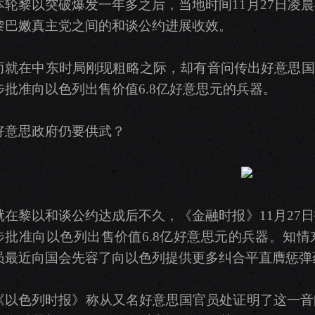
本轮黎以突破爆发一年多之后，当地时间11月27日凌晨
黎巴嫩真主党之间的和谈公约进展收效。
而就在中东时局刚现粗略之际，却有音问传出好意思国
步批准向以色列出售价值6.8亿好意思元的兵器。
好意思政府仍要供武？
就在黎以和谈公约达成后不久，《金融时报》11月27
步批准向以色列出售价值6.8亿好意思元的兵器。知
员最近向国会先容了向以色列提供更多纠合平直膺惩弹
《以色列时报》称从又名好意思国官员处证明了这一音