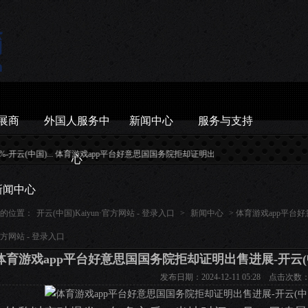
展商
外国人服务中
新闻中心
服务与支持
体育游戏app平台好意思国国务院拒却证明出售进展-开云(中国)Kaiyun·官方...
开云(中
心
新闻中心
的位置：
开云(中国)Kaiyun·官方网站 - 登录入口
>
新闻中心
> 体育游戏app平台好
方网站 - 登录入口
体育游戏app平台好意思国国务院拒却证明出售进展-开云(中国)
发布日期：2024-12-11 05:28 点击次数：