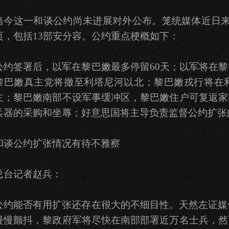
当今这一和谈公约尚未进展对外公布。笼统媒体近日来
页，包括13部安分容。公约重点梗概如下：
公约签署后，以军在黎巴嫩最多停留60天；以军将在
黎巴嫩真主党将撤至利塔尼河以北；黎巴嫩戎行将在利
主；黎巴嫩南部不设军事缓冲区，黎巴嫩住户可复返家
兵器的采购和坐蓐；好意思国将主导负责监督公约扩张
和谈公约扩张情况有待不雅察
总台记者赵兵：
公约能否有用扩张还存在很大的不细目性。天然左证媒
慢慢颤抖，黎政府军将尽快在南部部署近万名士兵，然