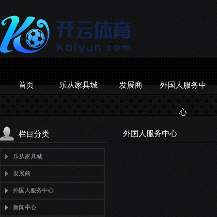
首页
乐从家具城
发展商
外国人服务中
心
外国人服务中心
栏目分类
乐从家具城
发展商
外国人服务中心
新闻中心